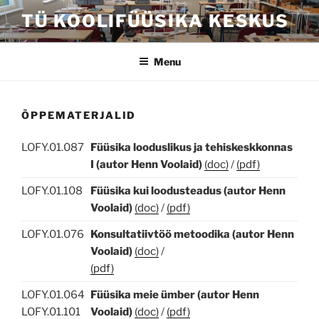
Skip
TÜ KOOLIFÜÜSIKA KESKUS
to
content
Menu
ÕPPEMATERJALID
LOFY.01.087
Füüsika looduslikus ja tehiskeskkonnas
I (autor Henn Voolaid)
(doc)
/
(pdf)
LOFY.01.108
Füüsika kui loodusteadus (autor Henn
Voolaid)
(doc)
/
(pdf)
LOFY.01.076
Konsultatiivtöö metoodika (autor Henn
Voolaid)
(doc)
/
(pdf)
LOFY.01.064
Füüsika meie ümber (autor Henn
LOFY.01.101
Voolaid)
(doc)
/
(pdf)